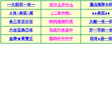
━大胆买一肖━
重点推荐８
买什么开什么
４肖+单双+尾
≤二肖中特≥
●●单双●●
杀三肖百分百
特码准得吓死
大赌一肖一
六合宝典①肖
马经六肖连中
开一字拆一
金牌★單雙王
⑩码中中中中
四肖●选一