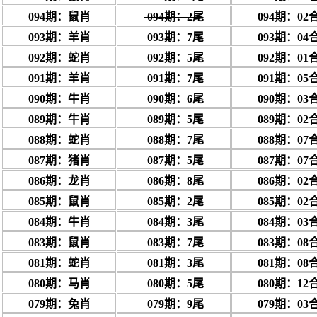
094期：鼠肖
094期：2尾
094期：02
093期：羊肖
093期：7尾
093期：04
092期：蛇肖
092期：5尾
092期：01
091期：羊肖
091期：7尾
091期：05
090期：牛肖
090期：6尾
090期：03
089期：牛肖
089期：5尾
089期：02
088期：蛇肖
088期：7尾
088期：07
087期：猪肖
087期：5尾
087期：07
086期：龙肖
086期：8尾
086期：02
085期：鼠肖
085期：2尾
085期：02
084期：牛肖
084期：3尾
084期：03
083期：鼠肖
083期：7尾
083期：08
081期：蛇肖
081期：3尾
081期：08
080期：马肖
080期：5尾
080期：12
079期：兔肖
079期：9尾
079期：03