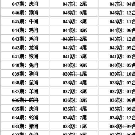
047期：虎肖
047期：2尾
047期：04
046期：猴肖
046期：0尾
046期：12
045期：牛肖
045期：3尾
045期：11
044期：鸡肖
044期：8尾
044期：06
043期：鸡肖
043期：2尾
043期：12
042期：龙肖
042期：4尾
042期：05
041期：猴肖
041期：5尾
041期：05
040期：兔肖
040期：9尾
040期：05
039期：狗肖
039期：1尾
039期：10
038期：鼠肖
038期：4尾
038期：07
037期：羊肖
037期：3尾
037期：01
036期：蛇肖
036期：3尾
036期：06
035期：虎肖
035期：4尾
035期：09
034期：蛇肖
034期：7尾
034期：12
033期：猪肖
033期：1尾
033期：07