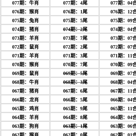
077期：牛肖
077期：4尾
077期：04
076期：猴肖
076期：1尾
076期：12
075期：兔肖
075期：5尾
075期：09
074期：猪肖
074期：2尾
074期：04
073期：羊肖
073期：7尾
073期：07
072期：鼠肖
072期：2尾
072期：07
071期：羊肖
071期：3尾
071期：11
070期：猴肖
070期：7尾
070期：09
069期：鼠肖
069期：5尾
069期：07
068期：牛肖
068期：3尾
068期：04
067期：猪肖
067期：6尾
067期：11
066期：龙肖
066期：5尾
066期：04
065期：鸡肖
065期：9尾
065期：11
064期：羊肖
064期：8尾
064期：04
063期：狗肖
063期：1尾
063期：06
062期：猴肖
062期：0尾
062期：01