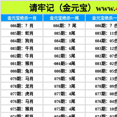
请牢记（金元宝）
www.
金元宝绝杀一肖
金元宝绝杀一尾
金元宝绝杀一
086期：？肖
086期：？尾
086期：？
085期：蛇肖
085期：8尾
085期：11
084期：狗肖
084期：1尾
084期：05
083期：牛肖
083期：6尾
083期：12
082期：牛肖
082期：5尾
082期：07
081期：猴肖
081期：4尾
081期：02
080期：兔肖
080期：3尾
080期：05
079期：马肖
079期：9尾
079期：13
078期：龙肖
078期：3尾
078期：09
077期：虎肖
077期：4尾
077期：08
076期：马肖
076期：1尾
076期：04
075期：猴肖
075期：4尾
075期：10
074期：蛇肖
074期：8尾
074期：02