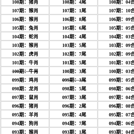
108期：猪肖
108期：4尾
108期：04
107期：猴肖
107期：1尾
107期：10
106期：猴肖
106期：8尾
106期：09
105期：兔肖
105期：6尾
105期：05
104期：蛇肖
104期：4尾
104期：03
103期：猴肖
103期：5尾
103期：09
102期：虎肖
102期：7尾
102期：09
101期：牛肖
101期：5尾
101期：03
100期：牛肖
100期：3尾
100期：03
099期：鸡肖
099期：3尾
099期：05
098期：龙肖
098期：5尾
098期：06
097期：鼠肖
097期：3尾
097期：04
096期：猪肖
096期：2尾
096期：08
095期：羊肖
095期：4尾
095期：07
094期：狗肖
094期：7尾
094期：06
093期：猴肖
093期：1尾
093期：04