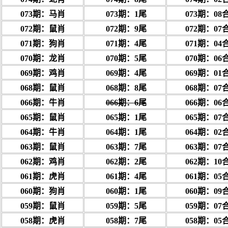
073期：马肖
073期：1尾
073期：08
072期：鼠肖
072期：9尾
072期：07
071期：狗肖
071期：4尾
071期：04
070期：龙肖
070期：5尾
070期：06
069期：鸡肖
069期：4尾
069期：01
068期：鼠肖
068期：8尾
068期：07
066期：牛肖
066期：6尾
066期：06
065期：鼠肖
065期：1尾
065期：07
064期：牛肖
064期：1尾
064期：02
063期：鼠肖
063期：7尾
063期：07
062期：鸡肖
062期：2尾
062期：10
061期：虎肖
061期：4尾
061期：05
060期：狗肖
060期：1尾
060期：09
059期：鼠肖
059期：5尾
059期：07
058期：虎肖
058期：7尾
058期：05