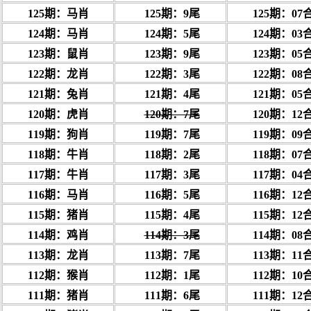
125期：马肖
125期：9尾
125期：07
124期：马肖
124期：5尾
124期：03
123期：鼠肖
123期：9尾
123期：05
122期：龙肖
122期：3尾
122期：08
121期：兔肖
121期：4尾
121期：05
120期：虎肖
120期：7尾
120期：12
119期：狗肖
119期：7尾
119期：09
118期：牛肖
118期：2尾
118期：07
117期：牛肖
117期：3尾
117期：04
116期：马肖
116期：5尾
116期：12
115期：猪肖
115期：4尾
115期：12
114期：鸡肖
114期：3尾
114期：08
113期：龙肖
113期：7尾
113期：11
112期：猴肖
112期：1尾
112期：10
111期：猪肖
111期：6尾
111期：12