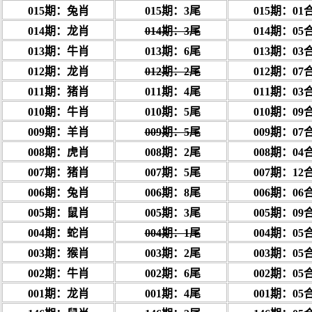
015期：兔肖
015期：3尾
015期：01
014期：龙肖
014期：3尾
014期：05
013期：牛肖
013期：6尾
013期：03
012期：龙肖
012期：2尾
012期：07
011期：猪肖
011期：4尾
011期：03
010期：牛肖
010期：5尾
010期：09
009期：羊肖
009期：5尾
009期：07
008期：虎肖
008期：2尾
008期：04
007期：猪肖
007期：5尾
007期：12
006期：兔肖
006期：8尾
006期：06
005期：鼠肖
005期：3尾
005期：09
004期：蛇肖
004期：1尾
004期：05
003期：猴肖
003期：2尾
003期：05
002期：牛肖
002期：6尾
002期：05
001期：龙肖
001期：4尾
001期：05