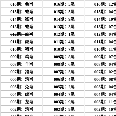
016期：兔肖
016期：5尾
016期：12
015期：蛇肖
015期：5尾
015期：04
014期：猴肖
014期：9尾
014期：10
013期：蛇肖
013期：3尾
013期：07
012期：蛇肖
012期：1尾
012期：04
011期：虎肖
011期：4尾
011期：04
010期：猪肖
010期：7尾
010期：11
009期：鸡肖
009期：8尾
009期：07
008期：羊肖
008期：6尾
008期：04
007期：狗肖
007期：5尾
007期：02
006期：鸡肖
006期：4尾
006期：08
005期：兔肖
005期：2尾
005期：04
004期：虎肖
004期：7尾
004期：04
003期：龙肖
003期：9尾
003期：11
002期：鸡肖
002期：9尾
002期：10