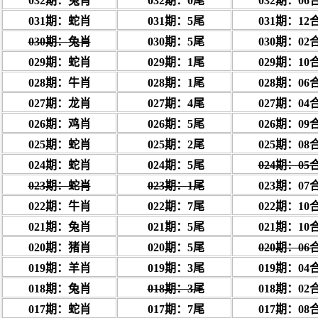
032期：兔肖
032期：0尾
032期：06
031期：蛇肖
031期：5尾
031期：12
030期：兔肖
030期：5尾
030期：02
029期：蛇肖
029期：1尾
029期：10
028期：牛肖
028期：1尾
028期：06
027期：龙肖
027期：4尾
027期：04
026期：鸡肖
026期：5尾
026期：09
025期：蛇肖
025期：2尾
025期：08
024期：蛇肖
024期：5尾
024期：05
023期：蛇肖
023期：1尾
023期：07
022期：牛肖
022期：7尾
022期：10
021期：兔肖
021期：5尾
021期：10
020期：猪肖
020期：5尾
020期：06
019期：羊肖
019期：3尾
019期：04
018期：兔肖
018期：3尾
018期：02
017期：蛇肖
017期：7尾
017期：08