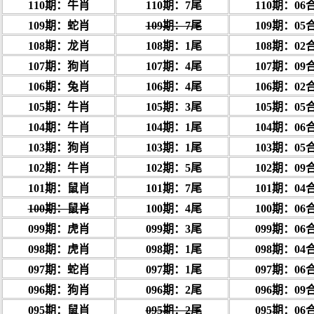
110期：牛肖
110期：7尾
110期：06
109期：蛇肖
109期：7尾
109期：05
108期：龙肖
108期：1尾
108期：02
107期：狗肖
107期：4尾
107期：09
106期：兔肖
106期：4尾
106期：02
105期：牛肖
105期：3尾
105期：05
104期：牛肖
104期：1尾
104期：06
103期：狗肖
103期：1尾
103期：05
102期：牛肖
102期：5尾
102期：09
101期：鼠肖
101期：7尾
101期：04
100期：鼠肖
100期：4尾
100期：06
099期：虎肖
099期：3尾
099期：06
098期：虎肖
098期：1尾
098期：04
097期：蛇肖
097期：1尾
097期：06
096期：狗肖
096期：2尾
096期：09
095期：鼠肖
095期：2尾
095期：06