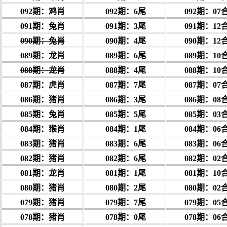
092期：鸡肖
092期：6尾
092期：07
091期：兔肖
091期：3尾
091期：12
090期：兔肖
090期：4尾
090期：12
089期：龙肖
089期：6尾
089期：10
088期：龙肖
088期：4尾
088期：10
087期：虎肖
087期：7尾
087期：07
086期：猪肖
086期：3尾
086期：08
085期：兔肖
085期：5尾
085期：03
084期：猴肖
084期：1尾
084期：06
083期：猪肖
083期：6尾
083期：06
082期：猪肖
082期：6尾
082期：02
081期：龙肖
081期：1尾
081期：10
080期：猪肖
080期：2尾
080期：02
079期：猪肖
079期：7尾
079期：05
078期：猪肖
078期：0尾
078期：06