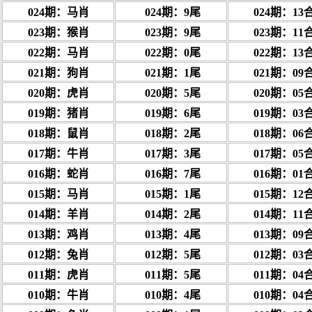
024期：马肖
024期：9尾
024期：13
023期：猴肖
023期：9尾
023期：11
022期：马肖
022期：0尾
022期：13
021期：狗肖
021期：1尾
021期：09
020期：虎肖
020期：5尾
020期：05
019期：猪肖
019期：6尾
019期：03
018期：鼠肖
018期：2尾
018期：06
017期：牛肖
017期：3尾
017期：05
016期：蛇肖
016期：7尾
016期：01
015期：马肖
015期：1尾
015期：12
014期：羊肖
014期：2尾
014期：11
013期：鸡肖
013期：4尾
013期：09
012期：兔肖
012期：5尾
012期：03
011期：虎肖
011期：5尾
011期：04
010期：牛肖
010期：4尾
010期：04