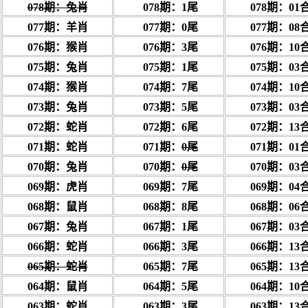
078期：兔肖
078期：1尾
078期：01
077期：羊肖
077期：0尾
077期：08
076期：猴肖
076期：3尾
076期：10
075期：兔肖
075期：1尾
075期：03
074期：猴肖
074期：7尾
074期：10
073期：兔肖
073期：5尾
073期：03
072期：蛇肖
072期：6尾
072期：13
071期：蛇肖
071期：
0尾
071期：01
070期：兔肖
070期：
0尾
070期：03
069期：虎肖
069期：7尾
069期：04
068期：鼠肖
068期：8尾
068期：06
067期：兔肖
067期：1尾
067期：03
066期：蛇肖
066期：3尾
066期：13
065期：蛇肖
065期：7尾
065期：13
064期：鼠肖
064期：5尾
064期：10
063期：蛇肖
063期：3尾
063期：13